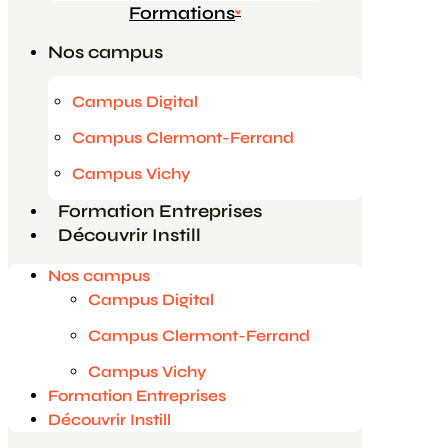
Formations
Vos questions
Nos campus
Je suis une entreprise
Campus Digital
Campus Clermont-Ferrand
Contact
Campus Vichy
Formation Entreprises
Vos questions
Découvrir Instill
Je suis une entreprise
Nos campus
Campus Digital
Contact
Campus Clermont-Ferrand
Campus Vichy
Formation Entreprises
Découvrir Instill